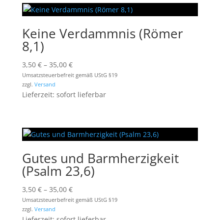
Keine Verdammnis (Römer
8,1)
Preisspanne:
3,50
€
–
35,00
€
3,50 €
Umsatzsteuerbefreit gemäß UStG §19
zzgl.
Versand
bis
Lieferzeit: sofort lieferbar
35,00 €
Gutes und Barmherzigkeit
(Psalm 23,6)
Preisspanne:
3,50
€
–
35,00
€
3,50 €
Umsatzsteuerbefreit gemäß UStG §19
zzgl.
Versand
bis
Lieferzeit: sofort lieferbar