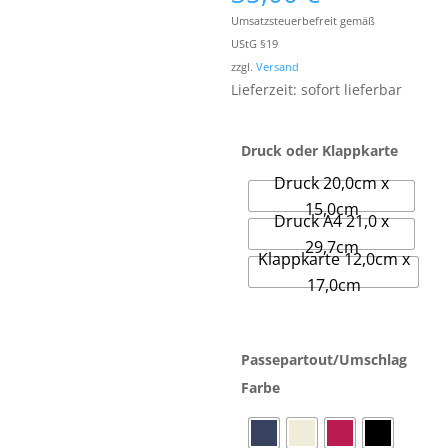
3,50 €
Umsatzsteuerbefreit gemäß
bis
UStG §19
35,00 €
zzgl.
Versand
Lieferzeit: sofort lieferbar
Druck oder Klappkarte
Druck 20,0cm x
15,0cm
Druck A4 21,0 x
29,7cm
Klappkarte 12,0cm x
17,0cm
Passepartout/Umschlag
Farbe