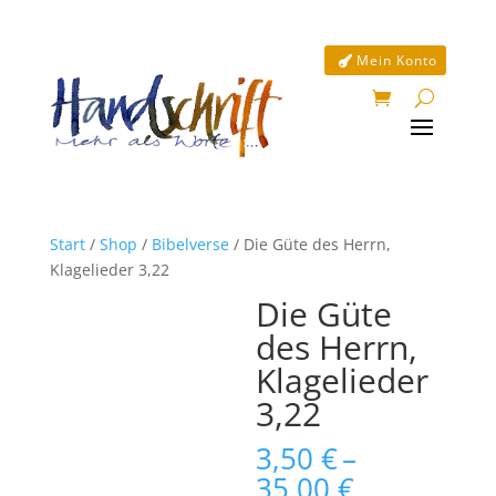
Mein Konto
Start
/
Shop
/
Bibelverse
/ Die Güte des Herrn,
Klagelieder 3,22
Die Güte
des Herrn,
Klagelieder
3,22
3,50
€
–
Preisspan
35,00
€