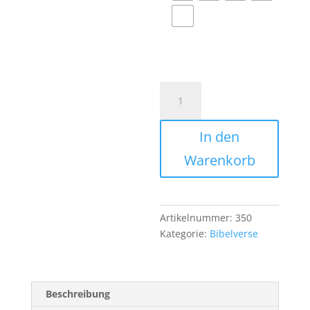
Die
Güte
des
In den
Herrn,
Klagelieder
Warenkorb
3,22
Menge
Artikelnummer:
350
Kategorie:
Bibelverse
Beschreibung