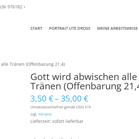
4636 976182 •
START
PORTRAIT UTE DROSS
MEINE ARBEITSWEISE
 alle Tränen (Offenbarung 21,4)
Gott wird abwischen alle
Tränen (Offenbarung 21,
Preisspanne:
3,50
€
–
35,00
€
3,50 €
Umsatzsteuerbefreit gemäß UStG §19
bis
zzgl.
Versand
35,00 €
Lieferzeit: sofort lieferbar