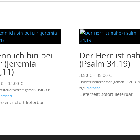
nn ich bin bei
Der Herr ist na
r (Jeremia
(Psalm 34,19)
,11)
Preisspanne:
3,50
€
–
35,00
€
3,50 €
Umsatzsteuerbefreit gemäß UStG §19
Preisspanne:
0
€
–
35,00
€
zzgl.
Versand
bis
3,50 €
zsteuerbefreit gemäß UStG §19
Lieferzeit: sofort lieferbar
Versand
35,00 €
bis
erzeit: sofort lieferbar
35,00 €