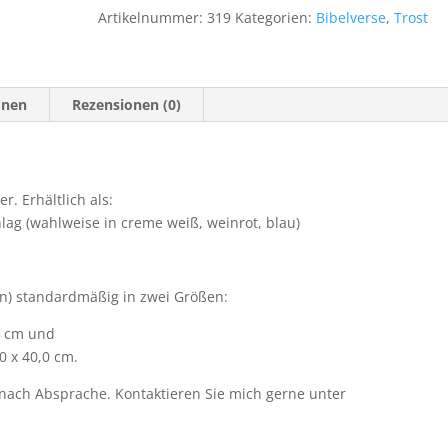
Tränen
Artikelnummer:
319
Kategorien:
Bibelverse
,
Trost
(Offenbarung
21,4)
Menge
onen
Rezensionen (0)
. Erhältlich als:
hlag (wahlweise in creme weiß, weinrot, blau)
n) standardmäßig in zwei Größen:
,0 cm und
0 x 40,0 cm.
ach Absprache. Kontaktieren Sie mich gerne unter