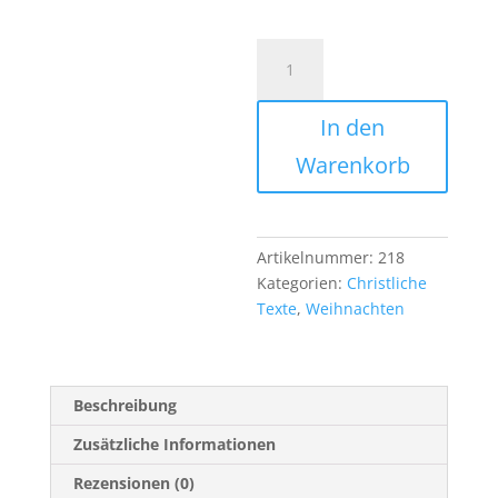
Joy
to
the
In den
world
Menge
Warenkorb
Artikelnummer:
218
Kategorien:
Christliche
Texte
,
Weihnachten
Beschreibung
Zusätzliche Informationen
Rezensionen (0)