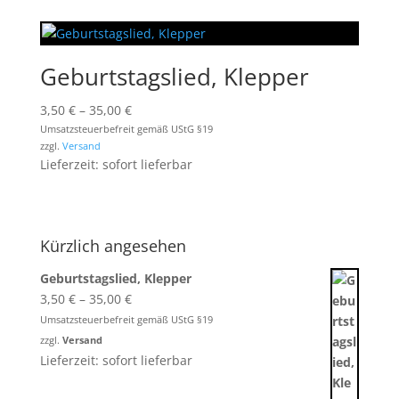
Geburtstagslied, Klepper
Preisspanne:
3,50
€
–
35,00
€
3,50 €
Umsatzsteuerbefreit gemäß UStG §19
zzgl.
Versand
bis
Lieferzeit: sofort lieferbar
35,00 €
Kürzlich angesehen
Geburtstagslied, Klepper
Preisspanne:
3,50
€
–
35,00
€
3,50 €
Umsatzsteuerbefreit gemäß UStG §19
bis
zzgl.
Versand
35,00 €
Lieferzeit: sofort lieferbar