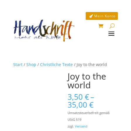
Mein Konto
Start
/
Shop
/
Christliche Texte
/ Joy to the world
Joy to the
world
3,50
€
–
Preisspan
35,00
€
3,50 €
Umsatzsteuerbefreit gemäß
bis
UStG §19
35,00 €
zzgl.
Versand