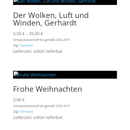
Der Wolken, Luft und
Winden, Gerhardt
Preisspanne:
3,50
€
–
35,00
€
3,50 €
Umsatzsteuerbefreit gemäß UStG §19
zzgl.
Versand
bis
Lieferzeit: sofort lieferbar
35,00 €
Frohe Weihnachten
3,00
€
Umsatzsteuerbefreit gemäß UStG §19
zzgl.
Versand
Lieferzeit: sofort lieferbar