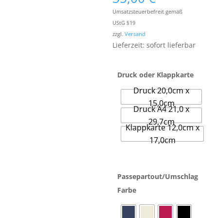
3,50 €
Umsatzsteuerbefreit gemäß
bis
UStG §19
35,00 €
zzgl.
Versand
Lieferzeit: sofort lieferbar
Druck oder Klappkarte
Druck 20,0cm x
15,0cm
Druck A4 21,0 x
29,7cm
Klappkarte 12,0cm x
17,0cm
Passepartout/Umschlag
Farbe