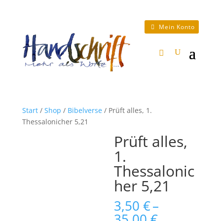
Mein Konto
Start
/
Shop
/
Bibelverse
/ Prüft alles, 1.
Thessalonicher 5,21
Prüft alles,
1.
Thessalonic
her 5,21
3,50
€
–
Preisspan
35,00
€