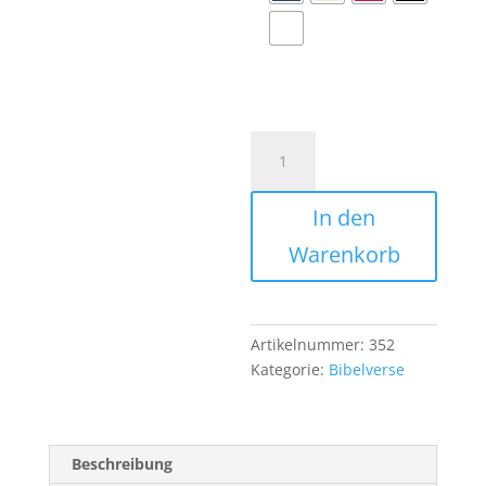
Prüft
alles,
1.
In den
Thessalonicher
5,21
Warenkorb
Menge
Artikelnummer:
352
Kategorie:
Bibelverse
Beschreibung