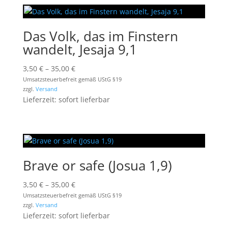
Das Volk, das im Finstern
wandelt, Jesaja 9,1
Preisspanne:
3,50
€
–
35,00
€
3,50 €
Umsatzsteuerbefreit gemäß UStG §19
zzgl.
Versand
bis
Lieferzeit: sofort lieferbar
35,00 €
Brave or safe (Josua 1,9)
Preisspanne:
3,50
€
–
35,00
€
3,50 €
Umsatzsteuerbefreit gemäß UStG §19
zzgl.
Versand
bis
Lieferzeit: sofort lieferbar
35,00 €