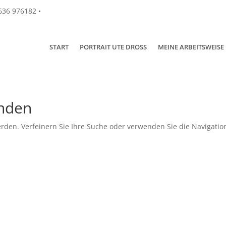
4636 976182 •
START
PORTRAIT UTE DROSS
MEINE ARBEITSWEISE
unden
rden. Verfeinern Sie Ihre Suche oder verwenden Sie die Navigatio